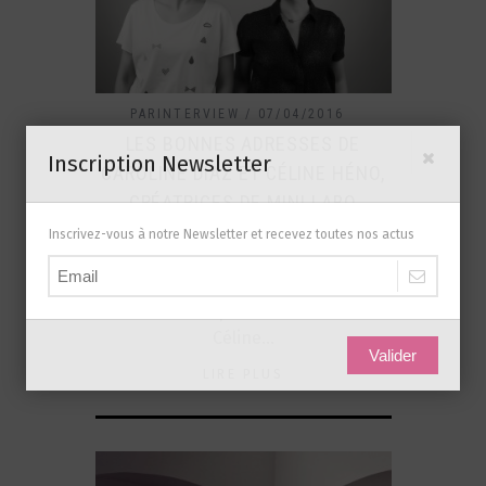
PARINTERVIEW
07/04/2016
LES BONNES ADRESSES DE
Inscription Newsletter
CAROLINE DIAZ ET CÉLINE HÉNO,
CRÉATRICES DE MINI LABO
PAR
JUDITH HABERBERG
Inscrivez-vous à notre Newsletter et recevez toutes nos actus
Mini Labo, c’est un studio de
création de meubles et objets déco
crée en 2004 par Caroline Diaz et
Céline…
Valider
LIRE PLUS