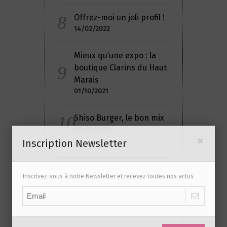
Offrez-moi un joli profil !
14/02/2022
Mieux qu’une expo : la
boutique Clarins du Haut
Marais
01/10/2021
Shiso Burger, le bon mix
30/09/2021
Inscription Newsletter
Inscrivez-vous à notre Newsletter et recevez toutes nos actus
CATÉGORIES
BEAUTE
(50)