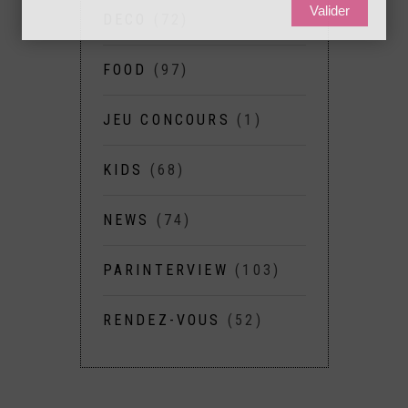
Valider
DECO
(72)
FOOD
(97)
JEU CONCOURS
(1)
KIDS
(68)
NEWS
(74)
PARINTERVIEW
(103)
RENDEZ-VOUS
(52)