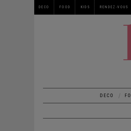
DECO
FOOD
KIDS
RENDEZ-VOUS
DECO
F