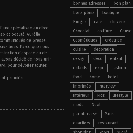
bonnes adresses
bon plan
bons plans
boutique
Burger
café
cheveux
, l’une spécialisée en déco
Chocolat
coiffure
Conso
nso et beauté, Aurélia
Cosmétiques
créatrice
e communiqués de presse,
eaux lieux. Parce que nous
cuisine
decoration
estriction d’espace ou de
design
déco
enfant
s avons décidé de nous unir
ard, pour dévoiler toutes
enfants
expo
fashion
food
home
hôtel
vant-première.
imprimés
interview
intérieur
kids
lifestyle
mode
Noël
parinterview
Paris
quartiers
restaurant
shopping
Sport
sucré