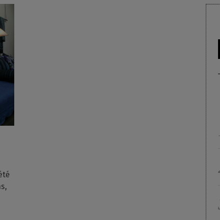
été
s,