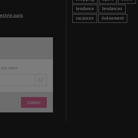
tendance
tendances
estyle.paris
vacances
événement
s nos actus
Valider