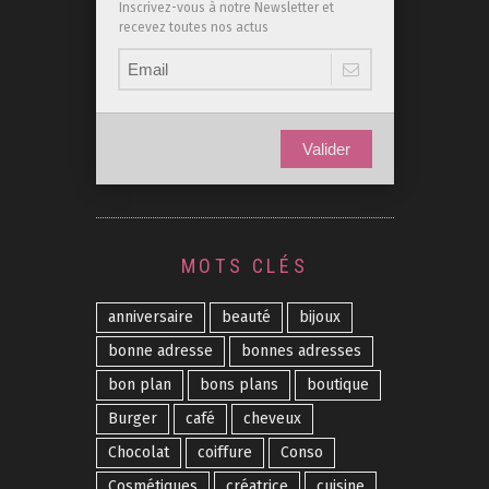
Inscrivez-vous à notre Newsletter et
recevez toutes nos actus
Valider
MOTS CLÉS
anniversaire
beauté
bijoux
bonne adresse
bonnes adresses
bon plan
bons plans
boutique
Burger
café
cheveux
Chocolat
coiffure
Conso
Cosmétiques
créatrice
cuisine