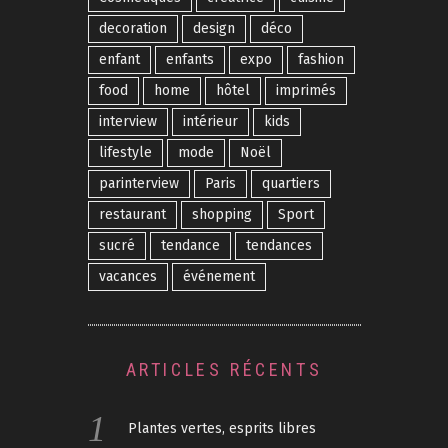
decoration
design
déco
enfant
enfants
expo
fashion
food
home
hôtel
imprimés
interview
intérieur
kids
lifestyle
mode
Noël
parinterview
Paris
quartiers
restaurant
shopping
Sport
sucré
tendance
tendances
vacances
événement
ARTICLES RÉCENTS
Plantes vertes, esprits libres