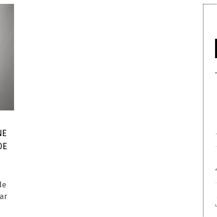
NE
DE
de
ar