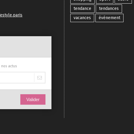
tendance
tendances
estyle.paris
vacances
événement
s nos actus
Valider