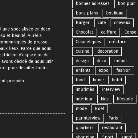
bonnes adresses
bon plan
bons plans
boutique
Burger
café
cheveux
, l’une spécialisée en déco
Chocolat
coiffure
Conso
nso et beauté, Aurélia
Cosmétiques
créatrice
e communiqués de presse,
eaux lieux. Parce que nous
cuisine
decoration
estriction d’espace ou de
design
déco
enfant
s avons décidé de nous unir
ard, pour dévoiler toutes
enfants
expo
fashion
food
home
hôtel
vant-première.
imprimés
interview
intérieur
kids
lifestyle
mode
Noël
parinterview
Paris
quartiers
restaurant
shopping
Sport
sucré