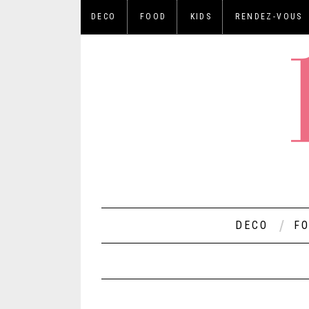
DECO
FOOD
KIDS
RENDEZ-VOUS
DECO
F