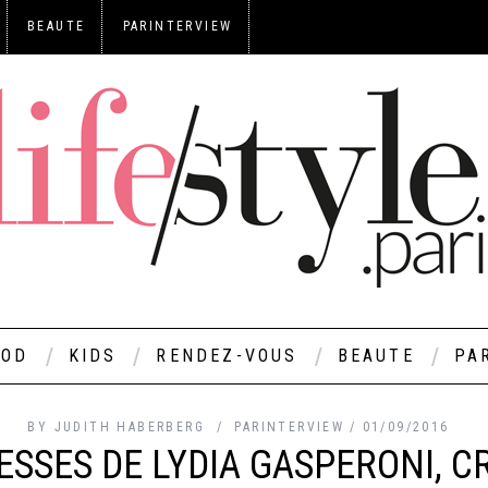
BEAUTE
PARINTERVIEW
OOD
KIDS
RENDEZ-VOUS
BEAUTE
PA
BY
JUDITH HABERBERG
PARINTERVIEW
01/09/2016
SSES DE LYDIA GASPERONI, C